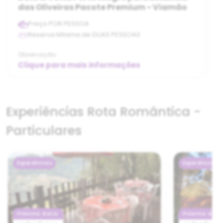
das Oliveiras Pacote Premium - Viamão
Preço POR PESSOA
Reserva Mínima de DUAS PESSOAS
Observação
Clique para mais informações
Experiências Rota Romântica -
Particulares
Experiências
Experiências
Próxima data:
Próxima data