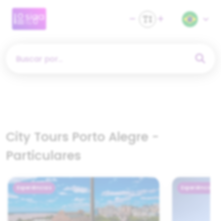
Buscar por...
City Tours Porto Alegre -
Particulares
Experiências
Experiências