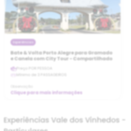
Experiências
Bate & Volta Porto Alegre para Gramado
e Canela com City Tour - Compartilhado
Preço POR PESSOA
Mínimo de 3 PASSAGEIROS
Observação
Clique para mais informações
Experiências Vale dos Vinhedos -