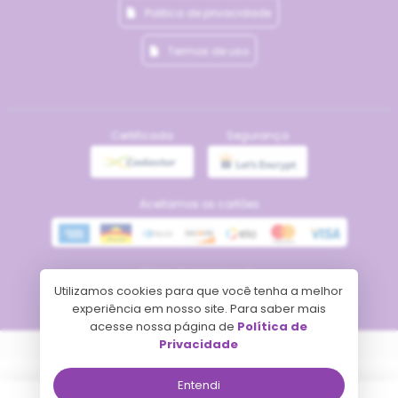
Politica de privacidade
Termos de uso
Certificada
Segurança
Aceitamos os cartões
Meios de pagamento
Utilizamos cookies para que você tenha a melhor
experiência em nosso site. Para saber mais
acesse nossa página de
Política de
Privacidade
Tecnologia
Entendi