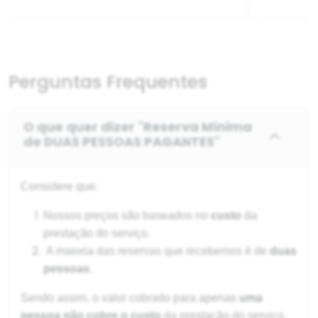
Perguntas Frequentes
O que quer dizer "Reserva Mínima
de DUAS PESSOAS PAGANTES"
Considere que:
Nossos preços são baseados no
custo
da
prestação do serviço.
A maioria das reservas que recebemos é de
duas
pessoas
.
Sendo assim, o valor cobrado para apenas
uma
pessoa não cobre o custo
da
prestação do serviço.